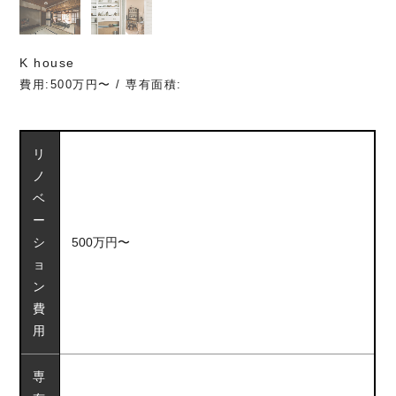
K house
費用:500万円〜 / 専有面積:
リ
ノ
ベ
ー
シ
500万円〜
ョ
ン
費
用
専