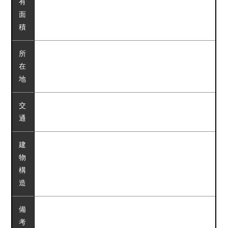
有
面
積
所
在
地
交
通
建
物
構
造
備
考