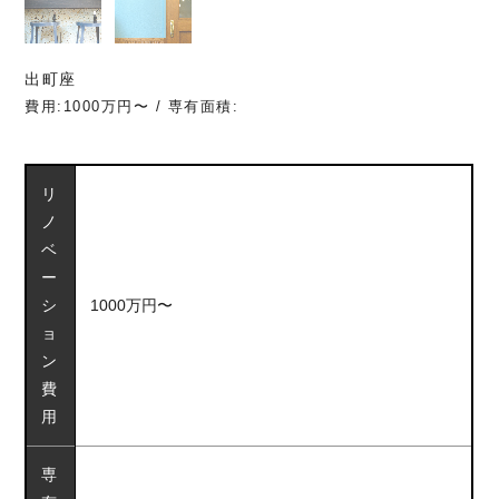
出町座
費用:1000万円〜 / 専有面積:
リ
ノ
ベ
ー
シ
1000万円〜
ョ
ン
費
用
専