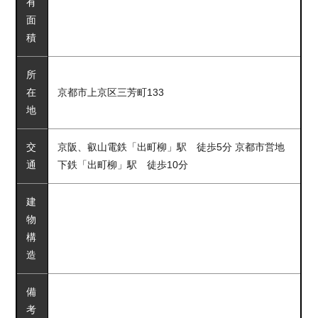
有
面
積
所
在
京都市上京区三芳町133
地
交
京阪、叡山電鉄「出町柳」駅 徒歩5分 京都市営地
通
下鉄「出町柳」駅 徒歩10分
建
物
構
造
備
考